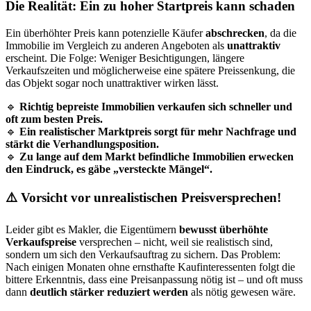
Die Realität: Ein zu hoher Startpreis kann schaden
Ein überhöhter Preis kann potenzielle Käufer
abschrecken
, da die
Immobilie im Vergleich zu anderen Angeboten als
unattraktiv
erscheint. Die Folge: Weniger Besichtigungen, längere
Verkaufszeiten und möglicherweise eine spätere Preissenkung, die
das Objekt sogar noch unattraktiver wirken lässt.
🔹
Richtig bepreiste Immobilien verkaufen sich schneller und
oft zum besten Preis.
🔹
Ein realistischer Marktpreis sorgt für mehr Nachfrage und
stärkt die Verhandlungsposition.
🔹
Zu lange auf dem Markt befindliche Immobilien erwecken
den Eindruck, es gäbe „versteckte Mängel“.
⚠️
Vorsicht vor unrealistischen Preisversprechen!
Leider gibt es Makler, die Eigentümern
bewusst überhöhte
Verkaufspreise
versprechen – nicht, weil sie realistisch sind,
sondern um sich den Verkaufsauftrag zu sichern. Das Problem:
Nach einigen Monaten ohne ernsthafte Kaufinteressenten folgt die
bittere Erkenntnis, dass eine Preisanpassung nötig ist – und oft muss
dann
deutlich stärker reduziert werden
als nötig gewesen wäre.