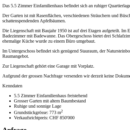
Das 5.5 Zimmer Einfamilienhaus befindet sich an ruhiger Quartierla
Der Garten ist mit Rasenflächen, verschiedenen Sträuchern und Büsch
schattenspendenden Apfelbäumen.
Die Liegenschaft mit Baujahr 1950 ist auf drei Etagen aufgeteilt. I
Badezimmer mit Badewanne. Das Obergeschoss bietet drei Schlafzimm
ehemalige Küche wurde zu einem Büro umgebaut.
Im Untergeschoss befindet sich genügend Stauraum, der Natursteinb
Raumangebot.
Zur Liegenschaft gehört eine Garage mit Vorplatz.
Aufgrund der grossen Nachfrage versenden wir derzeit keine Dokumen
Kenndaten
5.5 Zimmer Einfamilienhaus freistehend
Grosser Garten mit altem Baumbestand
Ruhige und sonnige Lage
2
Grundstückgrösse: 773 m
Verkaufsrichtpreis: CHF 850'000