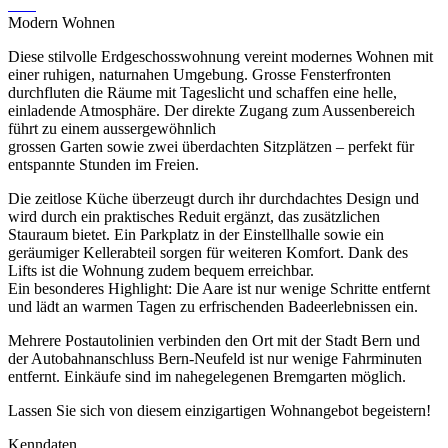
Modern Wohnen
Diese stilvolle Erdgeschosswohnung vereint modernes Wohnen mit
einer ruhigen, naturnahen Umgebung. Grosse Fensterfronten
durchfluten die Räume mit Tageslicht und schaffen eine helle,
einladende Atmosphäre. Der direkte Zugang zum Aussenbereich
führt zu einem aussergewöhnlich
grossen Garten sowie zwei überdachten Sitzplätzen – perfekt für
entspannte Stunden im Freien.
Die zeitlose Küche überzeugt durch ihr durchdachtes Design und
wird durch ein praktisches Reduit ergänzt, das zusätzlichen
Stauraum bietet. Ein Parkplatz in der Einstellhalle sowie ein
geräumiger Kellerabteil sorgen für weiteren Komfort. Dank des
Lifts ist die Wohnung zudem bequem erreichbar.
Ein besonderes Highlight: Die Aare ist nur wenige Schritte entfernt
und lädt an warmen Tagen zu erfrischenden Badeerlebnissen ein.
Mehrere Postautolinien verbinden den Ort mit der Stadt Bern und
der Autobahnanschluss Bern-Neufeld ist nur wenige Fahrminuten
entfernt. Einkäufe sind im nahegelegenen Bremgarten möglich.
Lassen Sie sich von diesem einzigartigen Wohnangebot begeistern!
Kenndaten