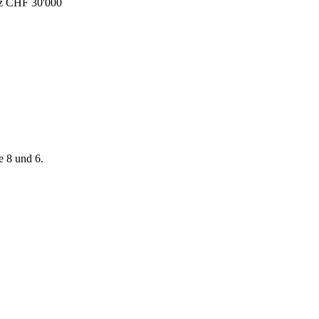
atz CHF 30'000
e 8 und 6.